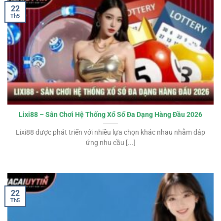
22
Th5
Lixi88 – Sân Chơi Hệ Thống Xổ Số Đa Dạng Hàng Đầu 2026
Lixi88 được phát triển với nhiều lựa chọn khác nhau nhằm đáp
ứng nhu cầu [...]
22
Th5