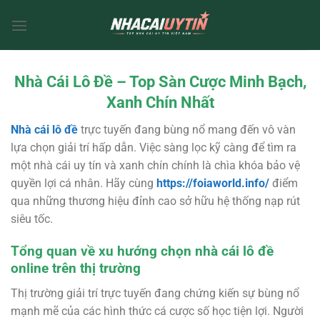
Chuyển
đến
nội
dung
Nhà Cái Lô Đề – Top Sàn Cược Minh Bạch,
Xanh Chín Nhất
Nhà cái lô đề
trực tuyến đang bùng nổ mang đến vô vàn
lựa chọn giải trí hấp dẫn. Việc sàng lọc kỹ càng để tìm ra
một nhà cái uy tín và xanh chín chính là chìa khóa bảo vệ
quyền lợi cá nhân. Hãy cùng
https://foiaworld.info/
điểm
qua những thương hiệu đỉnh cao sở hữu hệ thống nạp rút
siêu tốc.
Tổng quan về xu hướng chọn nhà cái lô đề
online trên thị trường
Thị trường giải trí trực tuyến đang chứng kiến sự bùng nổ
mạnh mẽ của các hình thức cá cược số học tiện lợi. Người