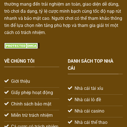
thường mang đến trải nghiệm an toàn, giao diện dễ dùng,
trò chơi đa dạng, tỷ lệ cược minh bạch cùng tốc độ nạp rút
nhanh và bảo mật cao. Người chơi có thể tham khảo thông
tin để lựa chọn nền tảng phù hợp và tham gia giải trí một
cách có trách nhiệm.
VỀ CHÚNG TÔI
DANH SÁCH TOP NHÀ
CÁI
Giới thiệu
Nhà cái tài xỉu
Giấy phép hoạt động
Nhà cái lô đề
Chính sách bảo mật
Nhà cái casino
Miễn trừ trách nhiệm
Nhà cái thể thao
Cá cược có trách nhiệm