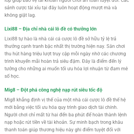
lớp giúp bảo vệ tài khoản người chơi an toàn tuyệt đối. Các
sảnh cược tài xỉu tại đây luôn hoạt động mượt mà và
không giật lag.
Lixi88 – Địa chỉ nhà cái lô đề có thưởng lớn
Lixi88 tự hào là nhà cái cá cược lô đề sở hữu tỷ lệ trả
thưởng cạnh tranh bậc nhất thị trường hiện nay. Sân chơi
thu hút hàng triệu lượt truy cập mỗi ngày nhờ các chương
trình khuyến mãi hoàn trả siêu đậm. Đây là điểm đến lý
tưởng cho những ai muốn tối ưu hóa lợi nhuận từ đam mê
số học.
Mig8 – Đột phá công nghệ nạp rút siêu tốc độ
Mig8 khẳng định vị thế của một nhà cái cược lô đề thế hệ
mới bằng việc tối ưu hóa quy trình giao dịch tài chính.
Người chơi chỉ mất từ hai đến ba phút để hoàn thành lệnh
nạp hoặc rút tiền về tài khoản. Sự minh bạch trong khâu
thanh toán giúp thương hiệu này ghi điểm tuyệt đối với