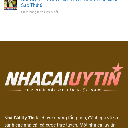
Tây
Hệ
Sao Thứ 6
Kết
Ban
Vàng
ở
Chức năng bình luận bị tắt
Nha:
Trước
Đội
Ứng
Kỳ
Tuyển
Viên
Vọng
Brazil
Số
Lịch
Tại
1
Sử
Wc
Vô
2026:
Địch
Tham
WC
Vọng
2026
Ngôi
Sao
Thứ
6
Nhà Cái Uy Tín
là chuyên trang tổng hợp, đánh giá và so
sánh các nhà cái
cá cược trực tuyến
. Một nhà cái uy tín