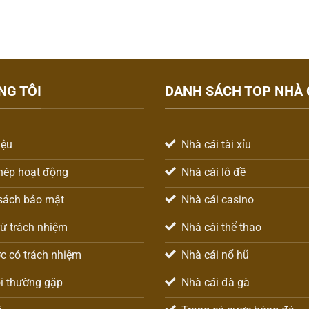
NG TÔI
DANH SÁCH TOP NHÀ 
iệu
Nhà cái tài xỉu
hép hoạt động
Nhà cái lô đề
sách bảo mật
Nhà cái casino
rừ trách nhiệm
Nhà cái thể thao
c có trách nhiệm
Nhà cái nổ hũ
i thường gặp
Nhà cái đà gà