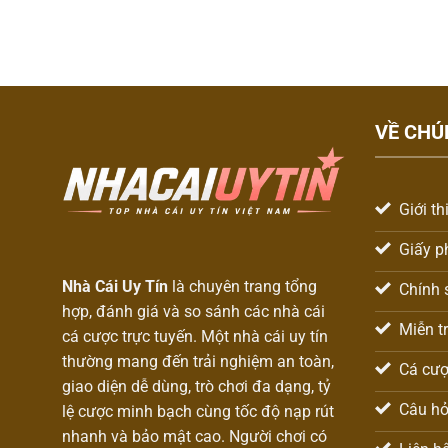
VỀ CHÚ
Giới th
Giấy p
Nhà Cái Uy Tín
là chuyên trang tổng
Chính 
hợp, đánh giá và so sánh các nhà cái
Miễn t
cá cược trực tuyến
. Một nhà cái uy tín
thường mang đến trải nghiệm an toàn,
Cá cượ
giao diện dễ dùng, trò chơi đa dạng, tỷ
Câu hỏ
lệ cược minh bạch cùng tốc độ nạp rút
nhanh và bảo mật cao. Người chơi có