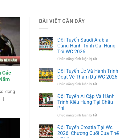
BÀI VIẾT GẦN ĐÂY
Đội Tuyển Saudi Arabia
Cùng Hành Trình Oai Hùng
Tới WC 2026
ở
Chức năng bình luận bị tắt
Đội
Tuyển
Đội Tuyển Úc Và Hành Trình
à Các
Saudi
Đoạt Vé Tham Dự WC 2026
 Nắm
Arabia
ở
Chức năng bình luận bị tắt
Cùng
Đội
Hành
sôi động
Tuyển
Đội Tuyển Ai Cập Và Hành
Trình
..]
Úc
Oai
Trình Kiêu Hùng Tại Châu
Và
Hùng
Phi
Hành
Tới
ở
Chức năng bình luận bị tắt
Trình
WC
Đội
Đoạt
2026
Tuyển
Vé
Đội Tuyển Croatia Tại Wc
Ai
Tham
2026: Chương Cuối Của Thế
Cập
Dự