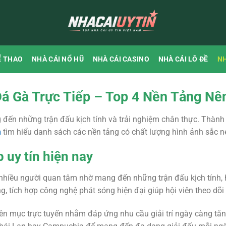
Ể THAO
NHÀ CÁI NỔ HŨ
NHÀ CÁI CASINO
NHÀ CÁI LÔ ĐỀ
NH
Đá Gà Trực Tiếp – Top 4 Nền Tảng Nê
ến những trận đấu kịch tính và trải nghiệm chân thực. Thành v
n
tìm hiểu danh sách các nền tảng có chất lượng hình ảnh sắc né
 uy tín hiện nay
hiều người quan tâm nhờ mang đến những trận đấu kịch tính, hì
ng, tích hợp công nghệ phát sóng hiện đại giúp hội viên theo dõ
ên mục trực tuyến nhằm đáp ứng nhu cầu giải trí ngày càng tăn