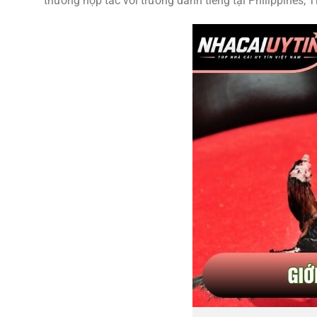
thường hợp tác với trường danh tiếng tại Philippines